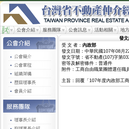
公會介紹
服務團隊
公會訊息
活動相關
地
發文
受 文 者：
內政部
發文日期：中華民國107年08月2
發文字號：省不動產(107)字第03
密等及解密條件：普通件
附件：工商自由職業團體選任職
主旨：回覆「107年度內政部工