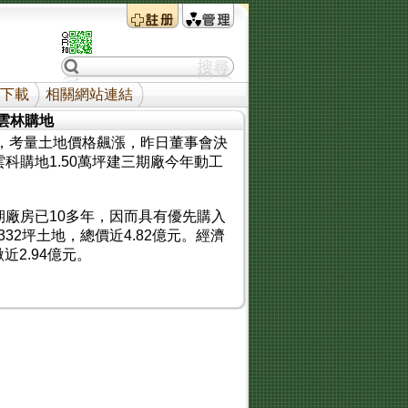
下載
相關網站連結
元 雲林購地
年，考量土地價格飆漲，昨日董事會決
雲科購地1.50萬坪建三期廠今年動工
廠房已10多年，因而具有優先購入
332坪土地，總價近4.82億元。經濟
2.94億元。