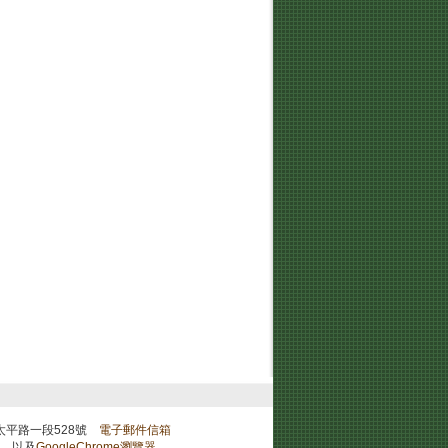
屯鎮太平路一段528號
電子郵件信箱
度，以及
GoogleChrome瀏覽器