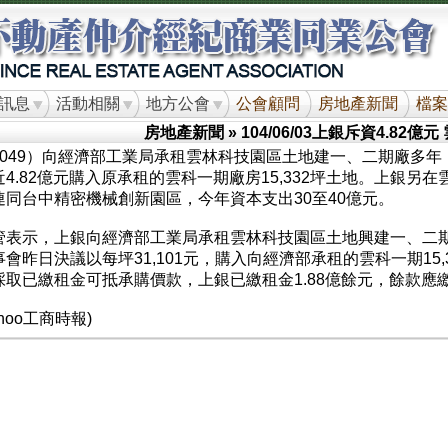
訊息
活動相關
地方公會
公會顧問
房地產新聞
檔案
房地產新聞
» 104/06/03上銀斥資4.82億
2049）向經濟部工業局承租雲林科技園區土地建一、二期廠多
4.82億元購入原承租的雲科一期廠房15,332坪土地。上銀另在
連同台中精密機械創新園區，今年資本支出30至40億元。
管表示，上銀向經濟部工業局承租雲林科技園區土地興建一、二期
會昨日決議以每坪31,101元，購入向經濟部承租的雲科一期15,
取已繳租金可抵承購價款，上銀已繳租金1.88億餘元，餘款應繳近
hoo工商時報)