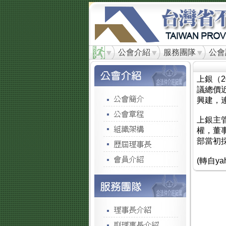
公會介紹
服務團隊
公會
上銀（
議總價近
興建，
上銀主
權，董事
部當初採
(轉自ya