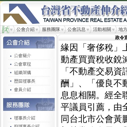
公會介紹
服務團隊
公會訊息
活動相關
地
政令
緣因「奢侈稅」
動產買賣稅收銳
「不動產交易資
酬」、「優良不
息息相關。經全
平議員引薦，由全
同台北市公會黃