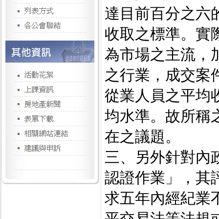
達目前百分之六
收取之標準。實
為市場之主流，
之行業，成交案
從業人員之平均
均水準。故所稱
在之議題。
三、另外針對內
認證作業」，其
求五年內經紀業
平交易法等法規