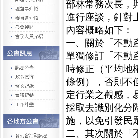
部林常務次長，
進行座談，針對
內容概略如下：
一、關於「不動
單獨修訂「不動
時修正（平均地
條例），否則不
定行業之觀感，
採取去識別化分
施，以免引發民
二、其次關於「